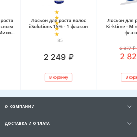
Лосьон для роста волос
Лосьон для роста в
iiSolutions 15% - 1 флакон
Kirktime - Minofast 5
флакона
85
2 977
₽
–
5
%
₽
2 829
₽
2 249
В корзину
В корзину
О КОМПАНИИ
ДОСТАВКА И ОПЛАТА