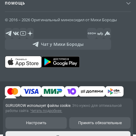
ПОМОЩЬ
© 2016 – 2026 Оригинальный миноксидил от Михи Бороды
Чат у Михи Бороды
GURUGROW использует файлы cookie.
Это нужно для оптимальной
работы сайта.
Читать подробнее.
Договор оферты
Обработка персональных
Настроить
Принять обязательные
данных