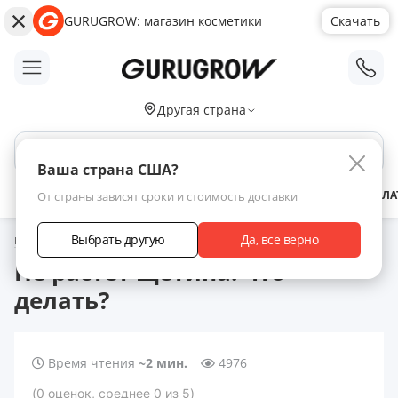
GURUGROW: магазин косметики
Скачать
;
Другая страна
Поиск по сайту
Ваша страна США?
АКЦИИ
НОВИНКИ
БРЕНДЫ
ЗАРАБОТАТЬ С НАМИ
ДОСТАВКА
ОПЛА
От страны зависят сроки и стоимость доставки
Выбрать другую
Да, все верно
Главная
Статьи
Не растет щетина: что делать?
Не растет щетина: что
делать?
Время чтения
~2 мин.
4976
(
0
оценок
, среднее
0
из 5
)