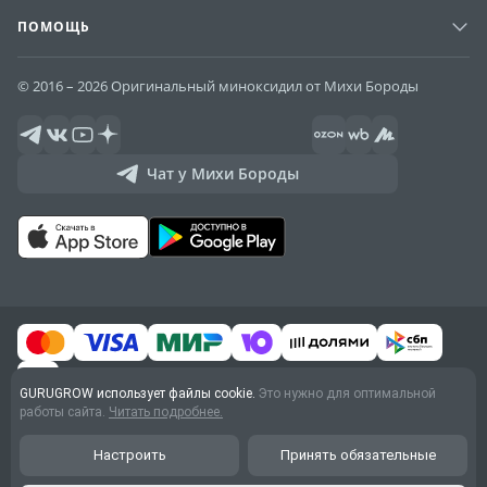
ПОМОЩЬ
© 2016 – 2026 Оригинальный миноксидил от Михи Бороды
Чат у Михи Бороды
GURUGROW использует файлы cookie.
Это нужно для оптимальной
работы сайта.
Читать подробнее.
Договор оферты
Обработка персональных
Настроить
Принять обязательные
данных